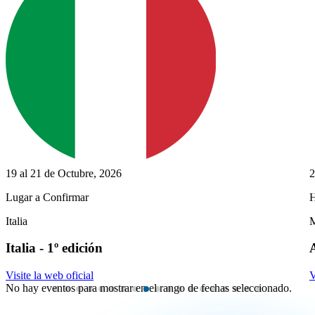
26 al 28 de Octubre, 2026
0
Hotel Hilton
H
Mendoza
R
Argentina - 15º edición
Visite la web oficial
V
No hay eventos para mostrar en el rango de fechas seleccionado.